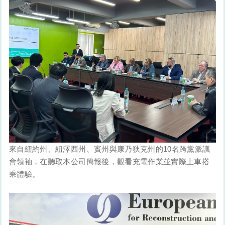
來自紐約州、紐澤西州、賓州與康乃狄克州的10名跨黨派議
會領袖，在聽取本公司簡報後，觀看充電作業並實際上車搭
乘體驗。