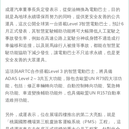
成運汽車董事長吳定發表示，從柴油轉換為電動巴士，目的
就是為地球永續環保而努力的同時，提供更安全友善的公共
運具，這次公開全球第一台搭載Level 3智慧電動巴士，預計6
月正式發表，其智慧駕駛輔助功能將可大幅降低人工駕駛之
事故發生率，例如在高速公路上駕駛分神或身體不適造成行
車偏移和追撞，以及斑馬線行人被撞等事故，都能在智慧駕
駛功能協助下減少發生，讓電動巴士不只追求永續，也是更
安全友善的大眾運具。
這項與ARTC合作搭載Level 3 的智慧電動巴士，將具備
ADAS Level 2～3共五大功能，除包含歐盟UN R79四大項功
能，包括：修正車輛轉向功能、自動控制轉向功能、緊急轉
向功能、車道變換輔助功能外，也具備歐盟UN R157自動車
道維持功能。
另外，成運表示，位在展場四樓推出的第二大亮點，就是
「桃園國際機場第三航廈旅客運輸系統（PMS）工程」，這
是成運汽車在去年底正式得標的重大公共工程案，針對此全